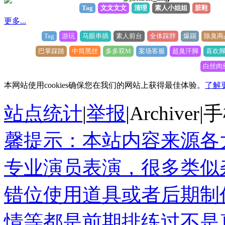
Tag
文文文文
清理
素人小姐姐
脏鞋
更多...
Tag
游玩
马眼串插
素人前台
全体踩脖
爆踢
除臭商
巴掌踩踏
中筒黑丝
多多双M
案场客服
超臭汗脚
喜欢
白丝肉
本网站使用cookies确保您在我们的网站上获得最佳体验。
了解
站点统计
|
举报
|
Archiver
|
手
馨提示：本站内容来源各
专业演员表演，很多类似
错位使用道具或者后期制
情等都是前期排练过不是