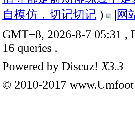
自模仿，切记切记
)
|
网
GMT+8, 2026-8-7 05:31
, 
16 queries .
Powered by
Discuz!
X3.3
© 2010-2017 www.Umfoot