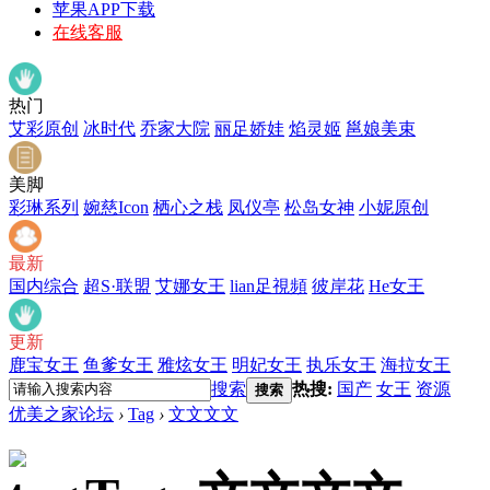
苹果APP下载
在线客服
热门
艾彩原创
冰时代
乔家大院
丽足娇娃
焰灵姬
邕娘美束
美脚
彩琳系列
婉慈Icon
栖心之栈
凤仪亭
松岛女神
小妮原创
最新
国内综合
超S·联盟
艾娜女王
lian足視頻
彼岸花
He女王
更新
鹿宝女王
鱼爹女王
雅炫女王
明妃女王
执乐女王
海拉女王
搜索
热搜:
国产
女王
资源
搜索
优美之家论坛
›
Tag
›
文文文文